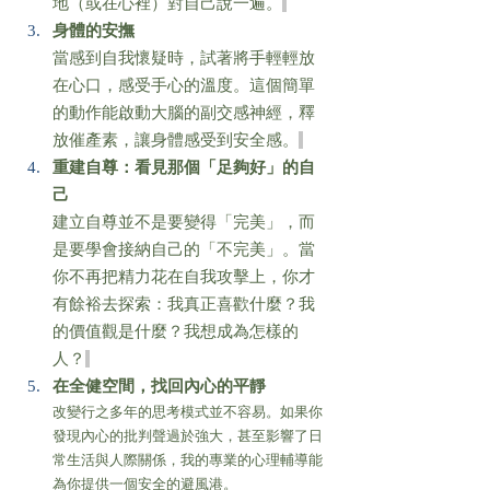
地（或在心裡）對自己說一遍。
身體的安撫 
當感到自我懷疑時，試著將手輕輕放
在心口，感受手心的溫度。這個簡單
的動作能啟動大腦的副交感神經，釋
放催產素，讓身體感受到安全感。
重建自尊：看見那個「足夠好」的自
己
建立自尊並不是要變得「完美」，而
是要學會接納自己的「不完美」。當
你不再把精力花在自我攻擊上，你才
有餘裕去探索：我真正喜歡什麼？我
的價值觀是什麼？我想成為怎樣的
人？
在全健空間，找回內心的平靜 
改變行之多年的思考模式並不容易。如果你
發現內心的批判聲過於強大，甚至影響了日
常生活與人際關係，我的專業的心理輔導能
為你提供一個安全的避風港。