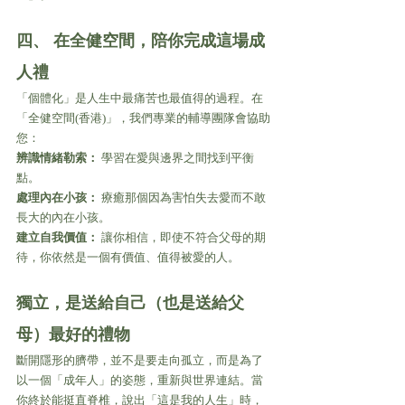
四、 在全健空間，陪你完成這場成
人禮 
「個體化」是人生中最痛苦也最值得的過程。在
「全健空間(香港)」，我們專業的輔導團隊會協助
您：
辨識情緒勒索：
 學習在愛與邊界之間找到平衡
點。
處理內在小孩：
 療癒那個因為害怕失去愛而不敢
長大的內在小孩。
建立自我價值：
 讓你相信，即使不符合父母的期
待，你依然是一個有價值、值得被愛的人。
獨立，是送給自己（也是送給父
母）最好的禮物 
斷開隱形的臍帶，並不是要走向孤立，而是為了
以一個「成年人」的姿態，重新與世界連結。當
你終於能挺直脊椎，說出「這是我的人生」時，