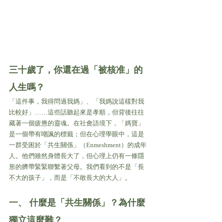
三十歲了，你還在過「被核准」的
人生嗎？ 
「這件事，我得問過我媽」、「我媽說這樣對我
比較好」……這些話聽起來是孝順，但背後往往
藏著一個疲憊的靈魂。在社會語境下，「媽寶」
是一個帶有嘲諷的標籤；但在心理學眼中，這是
一群受困於「共生關係」（Enmeshment）的成年
人。他們雖然身體長大了，但心理上仍有一條隱
形的臍帶緊緊聯繫著父母。我們看到的不是「長
不大的孩子」，而是「不敢長大的大人」。
一、 什麼是「共生關係」？為什麼
獨立這麼難？ 