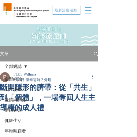
最新治癒活動
文章
全部網誌
PLUS Wellness
全部網誌
6月3日
讀畢需時 2 分鐘
斷開隱形的臍帶：從「共生」
人生規劃
到「個體」，一場奪回人生主
愛情與關係
導權的成人禮
情緒健康
健康生活
年輕照顧者