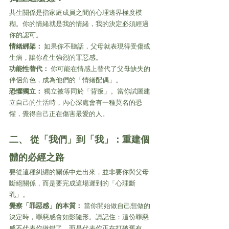
共生關係是指家庭成員之間的心理邊界極度模
糊。你的情緒就是我的情緒，我的決定必須經過
你的認可。
情緒綁架：
 如果你不聽話，父母就表現得受傷或
生病，讓你產生強烈的罪惡感。
功能性替代：
 你可能在情感上替代了父母缺失的
伴侶角色，成為他們的「情緒配偶」。
恐懼獨立：
 獨立被等同於「背叛」。當你試圖建
立自己的生活時，內心深處會有一種莫名的恐
懼，覺得自己正在傷害最愛的人。
二、 從「我們」到「我」：重建個
體的必經之路 
要從這種糾纏的關係中走出來，並非要你與父母
斷絕關係，而是要完成這場遲到的「心理斷
乳」。
覺察「罪惡感」的本質：
 當你開始做自己想做的
決定時，罪惡感會如影隨形。請記住：這份罪惡
感不代表你做錯了，而是代表你正在打破舊有