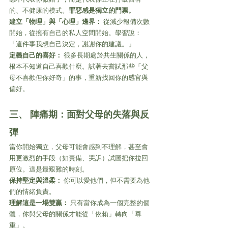
的、不健康的模式。
罪惡感是獨立的門票。
建立「物理」與「心理」邊界：
 從減少報備次數
開始，從擁有自己的私人空間開始。學習說：
「這件事我想自己決定，謝謝你的建議。」
定義自己的喜好：
 很多長期處於共生關係的人，
根本不知道自己喜歡什麼。試著去嘗試那些「父
母不喜歡但你好奇」的事，重新找回你的感官與
偏好。
三、 陣痛期：面對父母的失落與反
彈 
當你開始獨立，父母可能會感到不理解，甚至會
用更激烈的手段（如責備、哭訴）試圖把你拉回
原位。這是最艱難的時刻。
保持堅定與溫柔：
 你可以愛他們，但不需要為他
們的情緒負責。
理解這是一場雙贏：
 只有當你成為一個完整的個
體，你與父母的關係才能從「依賴」轉向「尊
重」。