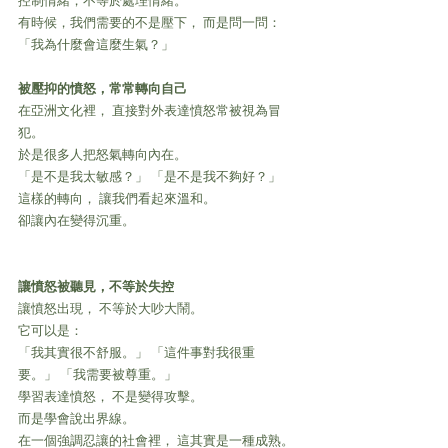
控制情緒，不等於處理情緒。
有時候，我們需要的不是壓下， 而是問一問：
「我為什麼會這麼生氣？」
被壓抑的憤怒，常常轉向自己
在亞洲文化裡， 直接對外表達憤怒常被視為冒
犯。
於是很多人把怒氣轉向內在。
「是不是我太敏感？」 「是不是我不夠好？」
這樣的轉向， 讓我們看起來溫和。
卻讓內在變得沉重。
讓憤怒被聽見，不等於失控
讓憤怒出現， 不等於大吵大鬧。
它可以是：
「我其實很不舒服。」 「這件事對我很重
要。」 「我需要被尊重。」
學習表達憤怒， 不是變得攻擊。
而是學會說出界線。
在一個強調忍讓的社會裡， 這其實是一種成熟。