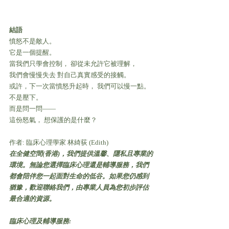
結語
憤怒不是敵人。
它是一個提醒。
當我們只學會控制， 卻從未允許它被理解，
我們會慢慢失去 對自己真實感受的接觸。
或許，下一次當憤怒升起時， 我們可以慢一點。
不是壓下。
而是問一問——
這份怒氣， 想保護的是什麼？
作者: 臨床心理學家 林綺荻 (Edith) 
在全健空間(香港)，我們提供溫馨、隱私且專業的
環境。無論您選擇臨床心理還是輔導服務，我們
都會陪伴您一起面對生命的低谷。如果您仍感到
猶豫，歡迎聯絡我們，由專業人員為您初步評估
最合適的資源。
臨床心理及輔導服務: