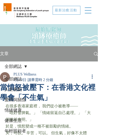
最新治癒活動
文章
全部網誌
PLUS Wellness
全部網誌
5月19日
讀畢需時 2 分鐘
當憤怒被壓下：在香港文化裡
人生規劃
學會「不生氣」
愛情與關係
在很多香港家庭裡， 我們從小被教導——
情緒健康
「唔好發脾氣。」 「情緒留返自己處理。」 「大
個啲就會明。」
健康生活
於是，憤怒變成一種不被鼓勵的情緒。
年輕照顧者
哭，可以。 辛苦，可以。 但生氣，好像不太體