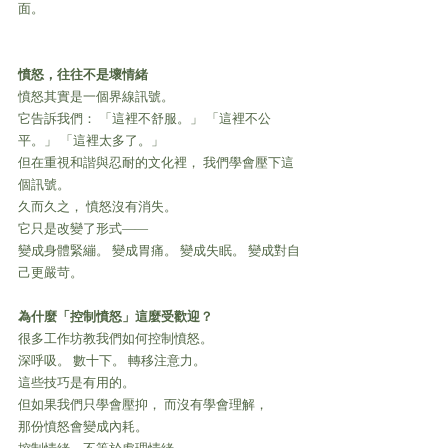
面。
憤怒，往往不是壞情緒
憤怒其實是一個界線訊號。
它告訴我們： 「這裡不舒服。」 「這裡不公
平。」 「這裡太多了。」
但在重視和諧與忍耐的文化裡， 我們學會壓下這
個訊號。
久而久之， 憤怒沒有消失。
它只是改變了形式——
變成身體緊繃。 變成胃痛。 變成失眠。 變成對自
己更嚴苛。
為什麼「控制憤怒」這麼受歡迎？
很多工作坊教我們如何控制憤怒。
深呼吸。 數十下。 轉移注意力。
這些技巧是有用的。
但如果我們只學會壓抑， 而沒有學會理解，
那份憤怒會變成內耗。