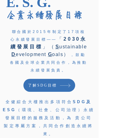
E. S. G.
企業永續發展目標
聯合國於2015年制定了17項核
「
2030永
心永續發展目標——
續發展目標
」（
S
ustainable
D
evelopment
G
oals
）
，
鼓勵
各國及全球企業共同合作，為推動
永續發展負責
。
了解SDG目標
全健綜合大樓推出多項符合
SDG及
ESG
（環境、社會、公司治理）永續
發展目標的服務及活動，為 貴公司
製定專屬方案，共同合作創造永續將
來。