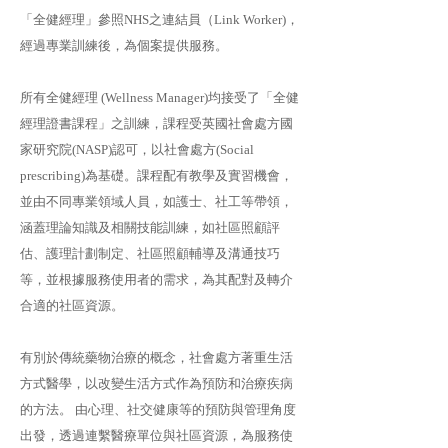
「全健經理」參照NHS之連結員（Link Worker)，
經過專業訓練後，為個案提供服務。
所有全健經理 (Wellness Manager)均接受了「全健
經理證書課程」之訓練，課程受英國社會處方國
家研究院(NASP)認可，以社會處方(Social
prescribing)為基礎。課程配有教學及實習機會，
並由不同專業領域人員，如護士、社工等帶領，
涵蓋理論知識及相關技能訓練，如社區照顧評
估、護理計劃制定、社區照顧輔導及溝通技巧
等，並根據服務使用者的需求，為其配對及轉介
合適的社區資源。
有別於傳統藥物治療的概念，社會處方著重生活
方式醫學，以改變生活方式作為預防和治療疾病
的方法。 由心理、社交健康等的預防與管理角度
出發，透過連繫醫療單位與社區資源，為服務使