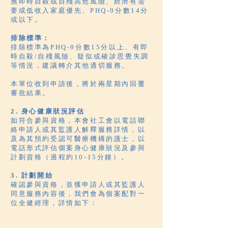
無即時自殺或自殘高危風險、經濟有需
要或低收入家庭優先、PHQ-9分數14分
或以下。
排除標準：
排除標準為PHQ-9分數15分以上、有即
時自殺/自殘風險、疑似或確診思覺失調
等情況，建議轉介其他適切服務。
本單位收到申請後，將於兩星期內回覆
審批結果。
2. 身心健康狀況評估
如符合參與資格，本會社工會以電話聯
絡申請人或其監護人解釋服務詳情，以
及為其預約受認可醫療機構的護士，以
電話形式評估個案身心健康狀況及參與
計劃資格（過程約10-15分鐘）。
3.
計劃開始
確認參與資格，並獲申請人或其監護人
同意服務內容後，我們會為個案配對一
位全健經理，詳情如下：