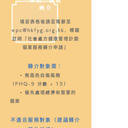
學校／機構
轉介
填妥表格後請至電郵至
wpc@hkfyg.org.hk
，標題
註明「社會處方健康管理計劃
個案服務轉介申請」
轉介對象需：
• 無高危自傷風險
（PHQ-9 分數 < 15）
• 優先處理經濟有需要的
個案
不適合服務對象（建議轉介