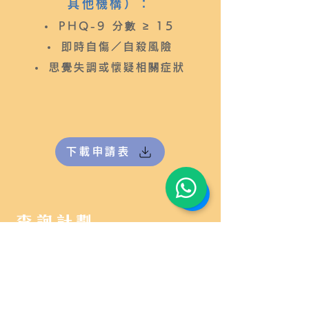
其他機構）：
PHQ-9 分數 ≥ 15
即時自傷／自殺風險
思覺失調或懷疑相關症狀
下載申請表
查詢計劃
如有查詢，請致電3844 5140 或
WhatsApp
6477 6019
與計劃負責
職員許先生聯絡。