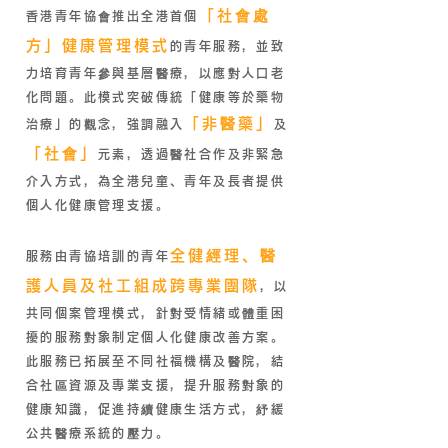
「社會處
香港青年協會推出全港首個
方」健康管理模式
的青年服務，並致
力培育青年參與基層醫療，以應對人口老
化問題。此模式突破傳統「健康等於藥物
「非醫藥」
治療」的觀念，強調融入
及
「社會」
元素，透過醫社合作及非緊急
介入方式，為全港兒童、青年及長者提供
個人化健康管理支援。
全健經理、醫
服務由青協培訓的青年
護人員及社工組成跨專業團隊
，以
共同個案管理模式，針對受情緒或體重困
擾的服務對象制定個人化健康改善方案。
此服務已拓展至不同社福機構及醫院，結
合社區資源及專業支援，提升服務對象的
健康知識，促進持續健康生活方式，紓緩
公共醫療系統的壓力。