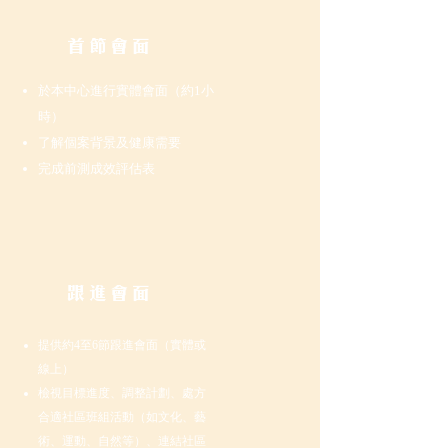
首節會面
於本中心進行實體會面（約1小
時）
了解個案背景及健康需要
完成前測成效評估表
跟進會面
提供約4至6節跟進會面（實體或
線上）
檢視目標進度、調整計劃、處方
合適社區班組活動（如文化、藝
術、運動、自然等）、連結社區