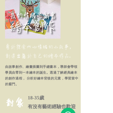
勇於探索內心情緒的小故事，
創造出屬於自己的繪本作品。
由故事創作、繪畫插圖到⼿縫書本，導師會帶領
學員由零到⼀本繪本的誕⽣。透過了解經典繪本
的創作過程， 分析好繪本背後的元素，學習當中
的竅⾨。
對象
18-35歲
有沒有藝術經驗也歡迎