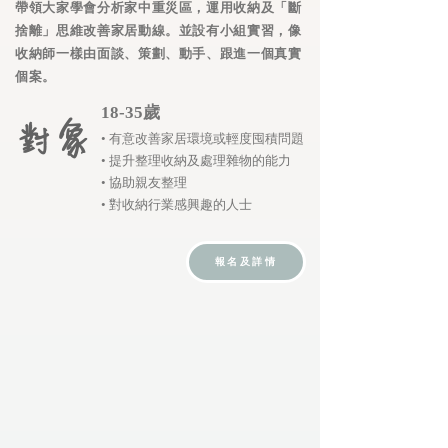
帶領大家學會分析家中重災區，運用收納及「斷
捨離」思維改善家居動線。並設有小組實習，像
收納師一樣由面談、策劃、動手、跟進一個真實
個案。
18-35歲
對象
• 有意改善家居環境或輕度囤積問題
• 提升整理收納及處理雜物的能力
• 協助親友整理
• 對收納行業感興趣的人士
報名及詳情