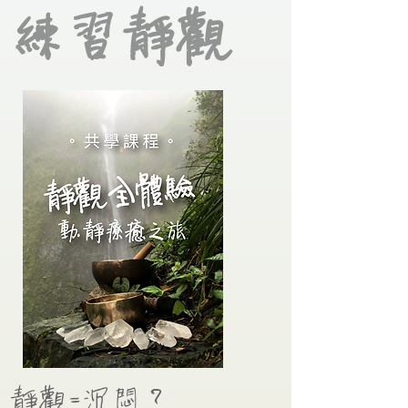
​練習靜觀
靜觀=沉悶？