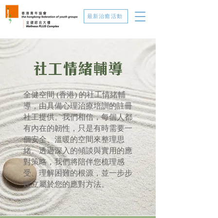
最新治癒活動
社工情緒輔導
全健空間 (香港) 的社工情緒輔
導，由具備心理治療培訓的註冊
社工提供。我們相信，每個人都
有內在的韌性，只是有時需要一
個安全、溫暖的空間來整理思
緒。透過深入的傾談與實用的應
對策略，我們將陪伴您梳理感
受、理解困難的根源，並一步步
建立屬於您的應對方法。