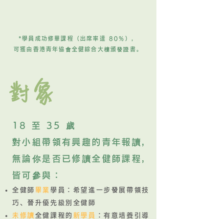
*學員成功修畢課程（出席率達 80%），
可獲由香港青年協會全健綜合大樓頒發證書。
對象
18 至 35 歲
對小組帶領有興趣的青年報讀，
無論你是否已修讀全健師課程，
皆可參與：
全健師
畢業
學員：希望進一步發展帶領技
巧、晉升優先級別全健師
未修讀
全健課程的
新學員
：有意培養引導