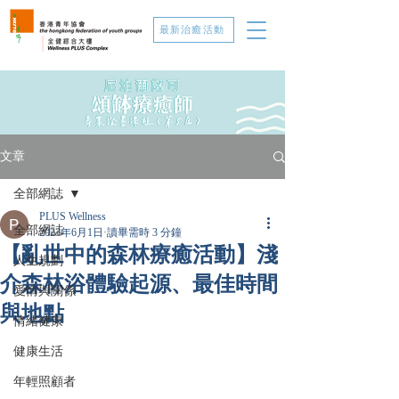
最新治癒活動
文章
全部網誌
PLUS Wellness
全部網誌
2023年6月1日
讀畢需時 3 分鐘
【亂世中的森林療癒活動】淺
人生規劃
介森林浴體驗起源、最佳時間
愛情與關係
與地點
情緒健康
健康生活
年輕照顧者