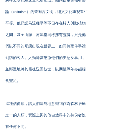
森林文明的繩文文化所形成。如同信奉萬物有靈
論（animism）的普遍古文明，繩文文化重視眾生
平等。他們認為這種平等不但存在於人與動植物
之間，甚至山脈、河流都同樣擁有靈魂，只是他
們以不同的形態出現在世界上，如同攜著伴手禮
到訪的客人。人類應當感激他們的美意及享用，
並鄭重地將其靈魂送回彼世，以期望隔年亦能糧
食豐足。
這種信仰觀，讓人們深刻地意識到作為森林居民
之一的人類，實際上與其他自然界中的持份者沒
有任何不同。