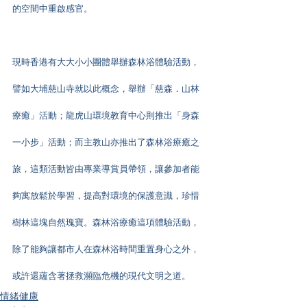
的空間中重啟感官。
現時香港有大大小小團體舉辦森林浴體驗活動，
譬如大埔慈山寺就以此概念，舉辦「慈森．山林
療癒」活動；龍虎山環境教育中心則推出「身森
一小步」活動；而主教山亦推出了森林浴療癒之
旅，這類活動皆由專業導賞員帶領，讓參加者能
夠寓放鬆於學習，提高對環境的保護意識，珍惜
樹林這塊自然瑰寶。森林浴療癒這項體驗活動，
除了能夠讓都市人在森林浴時間重置身心之外，
或許還蘊含著拯救瀕臨危機的現代文明之道。
情緒健康