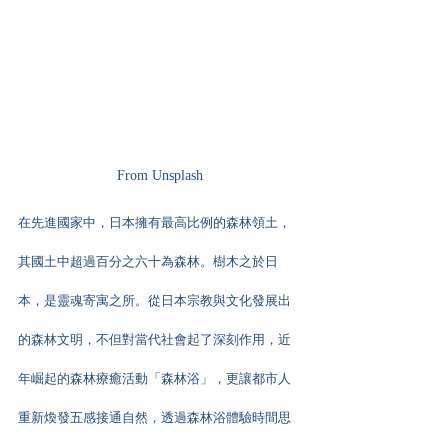
From Unsplash
在先進國家中，日本擁有最高比例的森林領土，
其國土中超過百分之六十為森林。樹木之於日
本，是靈魂寄寓之所。從日本宗教與文化發展出
的森林文明，不但對當代社會起了深刻作用，近
年崛起的森林療癒活動「森林浴」，更讓都市人
重新煥發五感接通自然，透過森林浴體驗時間思