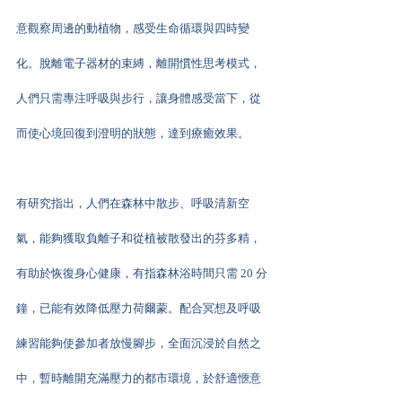
意觀察周邊的動植物，感受生命循環與四時變
化。脫離電子器材的束縛，離開慣性思考模式，
人們只需專注呼吸與步行，讓身體感受當下，從
而使心境回復到澄明的狀態，達到療癒效果。
有研究指出，人們在森林中散步、呼吸清新空
氣，能夠獲取負離子和從植被散發出的芬多精，
有助於恢復身心健康，有指森林浴時間只需 20 分
鐘，已能有效降低壓力荷爾蒙。配合冥想及呼吸
練習能夠使參加者放慢腳步，全面沉浸於自然之
中，暫時離開充滿壓力的都市環境，於舒適愜意