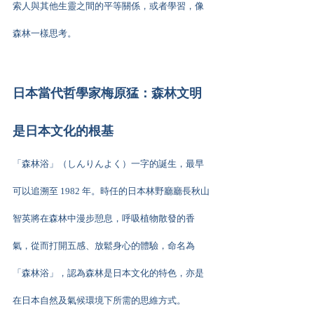
索人與其他生靈之間的平等關係，或者學習，像
森林一樣思考。
日本當代哲學家梅原猛：森林文明
是日本文化的根基
「森林浴」（しんりんよく）一字的誕生，最早
可以追溯至 1982 年。時任的日本林野廳廳長秋山
智英將在森林中漫步憩息，呼吸植物散發的香
氣，從而打開五感、放鬆身心的體驗，命名為
「森林浴」，認為森林是日本文化的特色，亦是
在日本自然及氣候環境下所需的思維方式。