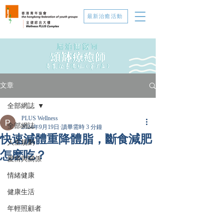
最新治癒活動
文章
全部網誌
PLUS Wellness
全部網誌
2024年9月19日
讀畢需時 3 分鐘
快速減體重降體脂，斷食減肥
人生規劃
怎麽吃？
愛情與關係
情緒健康
健康生活
年輕照顧者