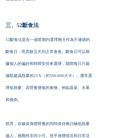
三、52斷食法
52斷食法是在一個星期內選擇兩天作為不連續的
斷食日，而其餘五天則正常進食。斷食日可以根
據個人的偏好和時間安排來選擇，期間每日只能
攝取建議熱量的25％（約500-600大卡）。通常選
擇低熱量、高營養價值的食物，例如蔬菜、水果
和瘦肉。
然而，在確保身體營養的同時保持兩日極低熱量
攝入，挑戰性非同小可。視乎身體情況和日常活