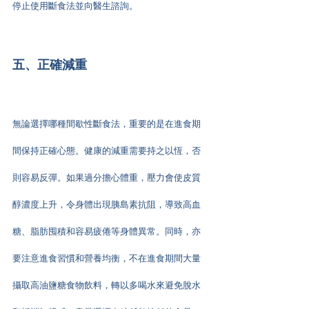
停止使用斷食法並向醫生諮詢。
五、正確減重
無論選擇哪種間歇性斷食法，重要的是在進食期
間保持正確心態。健康的減重需要持之以恆，否
則容易反彈。如果過分擔心體重，壓力會使皮質
醇濃度上升，令身體出現胰島素抗阻，導致高血
糖、脂肪囤積和容易疲倦等身體異常。同時，亦
要注意進食習慣和營養均衡，不在進食期間大量
攝取高油鹽糖食物飲料，轉以多喝水來避免脫水