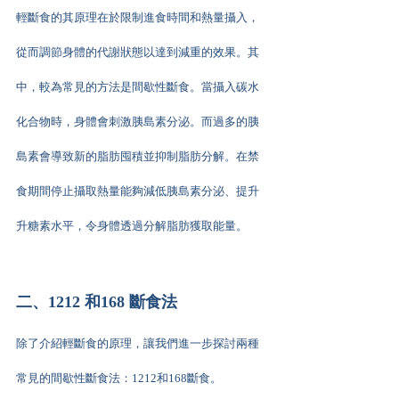
輕斷食的其原理在於限制進食時間和熱量攝入，
從而調節身體的代謝狀態以達到減重的效果。其
中，較為常見的方法是間歇性斷食。當攝入碳水
化合物時，身體會刺激胰島素分泌。而過多的胰
島素會導致新的脂肪囤積並抑制脂肪分解。在禁
食期間停止攝取熱量能夠減低胰島素分泌、提升
升糖素水平，令身體透過分解脂肪獲取能量。
二、1212 和168 斷食法
除了介紹輕斷食的原理，讓我們進一步探討兩種
常見的間歇性斷食法：1212和168斷食。