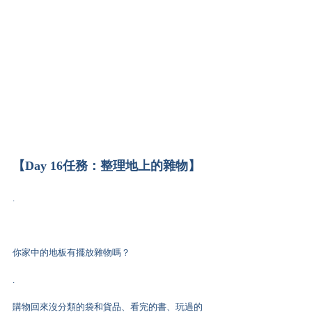
【Day 16任務：整理地上的雜物】
.
你家中的地板有擺放雜物嗎？
.
購物回來沒分類的袋和貨品、看完的書、玩過的