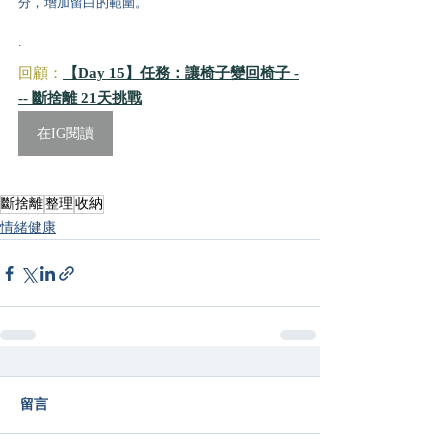
分，增加留白的範圍。
.
回顧：
【Day 15】任務：讓椅子變回椅子 -
-- 斷捨離 21天挑戰
在IG閱讀
斷捨離
整理
收納
情緒健康
留言