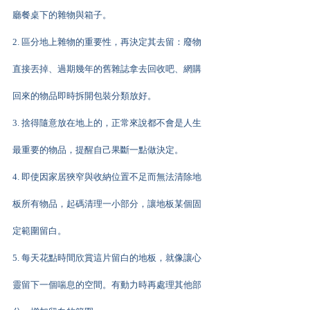
廳餐桌下的雜物與箱子。
2. 區分地上雜物的重要性，再決定其去留：廢物
直接丟掉、過期幾年的舊雜誌拿去回收吧、網購
回來的物品即時拆開包裝分類放好。
3. 捨得隨意放在地上的，正常來說都不會是人生
最重要的物品，提醒自己果斷一點做決定。
4. 即使因家居狹窄與收納位置不足而無法清除地
板所有物品，起碼清理一小部分，讓地板某個固
定範圍留白。
5. 每天花點時間欣賞這片留白的地板，就像讓心
靈留下一個喘息的空間。有動力時再處理其他部