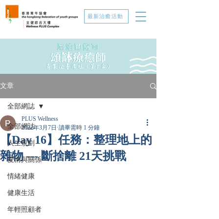
最新治癒活動
文章
全部網誌
PLUS Wellness
全部網誌
2022年3月7日
讀畢需時 1 分鐘
【Day 16】任務：整理地上的
人生規劃
雜物 --- 斷捨離 21天挑戰
愛情與關係
情緒健康
健康生活
年輕照顧者