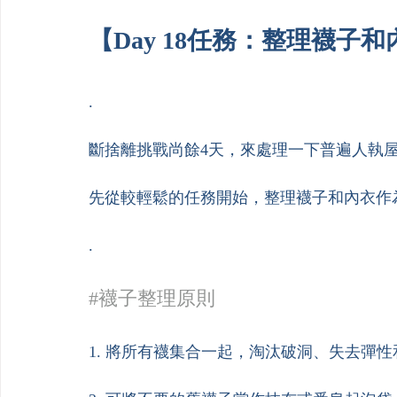
【Day 18任務：整理襪子
.
斷捨離挑戰尚餘4天，來處理一下普遍人執
先從較輕鬆的任務開始，整理襪子和內衣作
.
#襪子整理原則
1. 將所有襪集合一起，淘汰破洞、失去彈