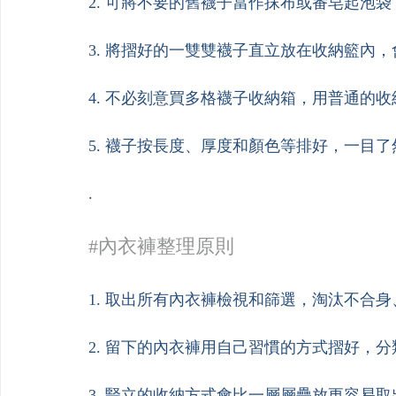
2. 可將不要的舊襪子當作抹布或番皂起泡
3. 將摺好的一雙雙襪子直立放在收納籃內
4. 不必刻意買多格襪子收納箱，用普通的
5. 襪子按長度、厚度和顏色等排好，一目
.
#內衣褲整理原則
1. 取出所有內衣褲檢視和篩選，淘汰不合
2. 留下的內衣褲用自己習慣的方式摺好，
3. 豎立的收納方式會比一層層疊放更容易取