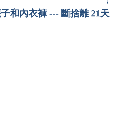
子和內衣褲 --- 斷捨離 21天