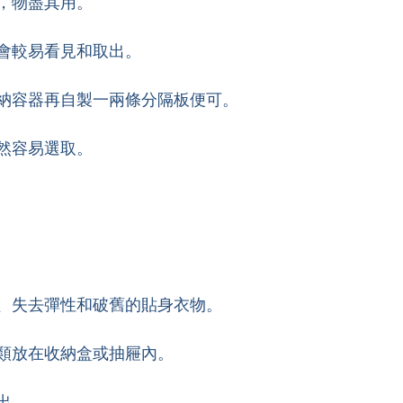
袋，物盡其用。
，會較易看見和取出。
收納容器再自製一兩條分隔板便可。
了然容易選取。
身、失去彈性和破舊的貼身衣物。
分類放在收納盒或抽屜內。
出。