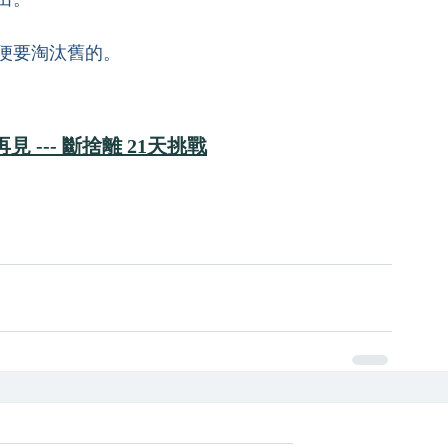
的便要淘汰舊的。
 --- 斷捨離 21天挑戰