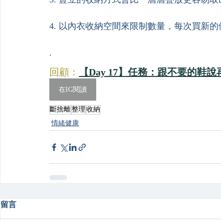
4. 以內衣收納空間來限制數量，每次買新
.
回顧：
【Day 17】任務：跟不要的鞋說再見
在IG閱讀
斷捨離
整理
收納
情緒健康
留言