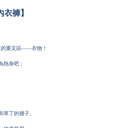
和內衣褲】
屋的重災區——衣物！
為熱身吧：
性和單丁的襪子。