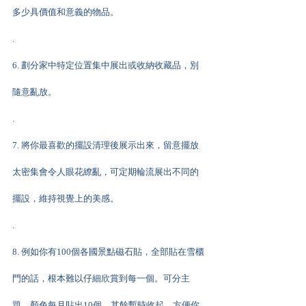
多少具價值和意義的物品。
.
6. 劃分家中特定位置集中展出或收納收藏品，別
隨意亂放。
.
7. 將你最喜歡的擺設清理後展示出來，留意擺放
太密集會令人眼花繚亂，可定期輪流展出不同的
擺設，維持視覺上的美感。
.
8. 例如你有100個各國景點磁石貼，全部貼在雪櫃
門的話，根本難以仔細欣賞到每一個。可分主
題、顏色每月貼出10個，其餘暫時收起，方便你