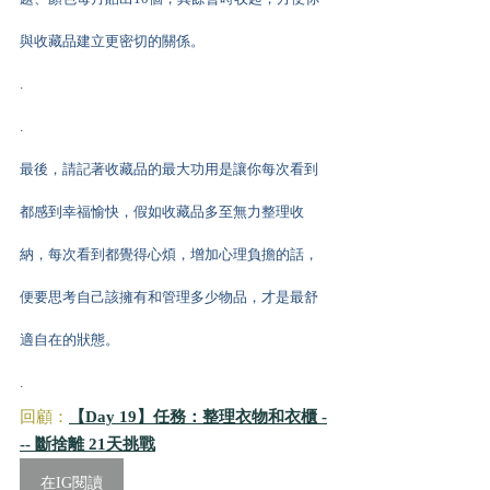
與收藏品建立更密切的關係。
.
.
最後，請記著收藏品的最大功用是讓你每次看到
都感到幸福愉快，假如收藏品多至無力整理收
納，每次看到都覺得心煩，增加心理負擔的話，
便要思考自己該擁有和管理多少物品，才是最舒
適自在的狀態。
.
回顧：
【Day 19】任務：整理衣物和衣櫃 -
-- 斷捨離 21天挑戰
在IG閱讀