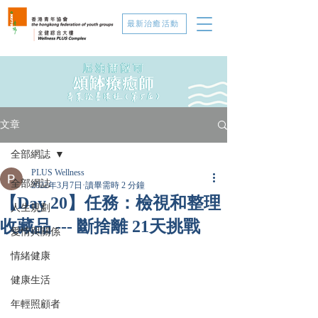
最新治癒活動
文章
全部網誌
PLUS Wellness
全部網誌
2022年3月7日
讀畢需時 2 分鐘
【Day 20】任務：檢視和整理
人生規劃
收藏品 --- 斷捨離 21天挑戰
愛情與關係
情緒健康
健康生活
年輕照顧者