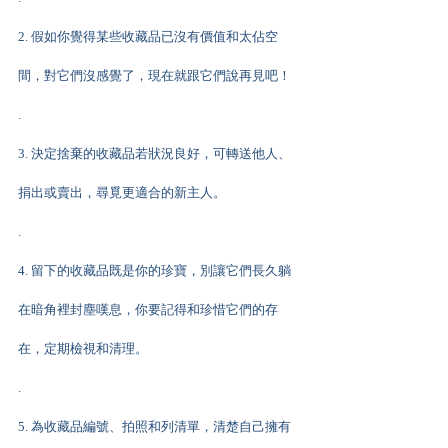
2. 假如你覺得某些收藏品已沒有價值和太佔空
間，對它們沒感覺了，現在就跟它們說再見吧！
.
3. 決定捨棄的收藏品若狀況良好，可轉送他人、
捐出或賣出，尋覓更適合的新主人。
.
4. 留下的收藏品既是你的珍寶，別讓它們長久躺
在暗角裡封塵嘆息，你要記得和珍惜它們的存
在，定期檢視和清理。
.
5. 為收藏品編號、拍照和列清單，清楚自己擁有