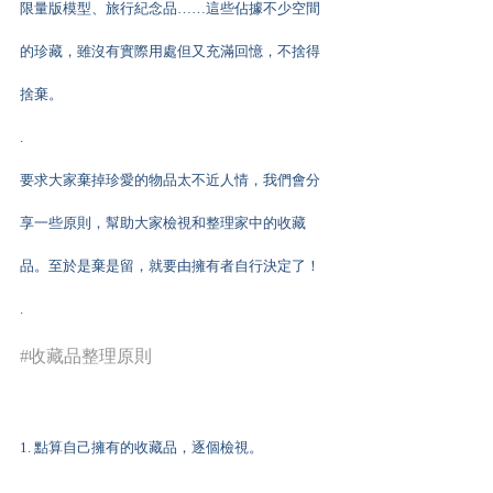
限量版模型、旅行紀念品……這些佔據不少空間
的珍藏，雖沒有實際用處但又充滿回憶，不捨得
捨棄。
.
要求大家棄掉珍愛的物品太不近人情，我們會分
享一些原則，幫助大家檢視和整理家中的收藏
品。至於是棄是留，就要由擁有者自行決定了！
.
#收藏品整理原則
1. 點算自己擁有的收藏品，逐個檢視。
.